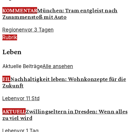
KOMMENTAR
München: Tram entgleist nach
Zusammenstoß mit Auto
Regionen
vor 3 Tagen
Rubrik
Leben
Aktuelle Beiträge
Alle ansehen
EIL
Nachhaltigkeit leben: Wohnkonzepte für die
Zukunft
Leben
vor 11 Std
AKTUELL
Zwillingseltern in Dresden: Wenn alles
zu viel wird
Leben
vor 1 Tag