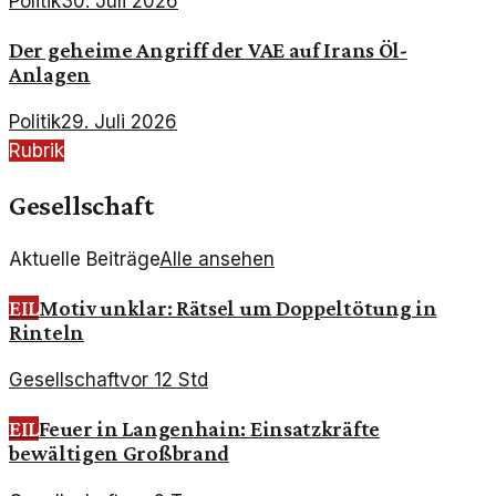
Politik
30. Juli 2026
Der geheime Angriff der VAE auf Irans Öl-
Anlagen
Politik
29. Juli 2026
Rubrik
Gesellschaft
Aktuelle Beiträge
Alle ansehen
EIL
Motiv unklar: Rätsel um Doppeltötung in
Rinteln
Gesellschaft
vor 12 Std
EIL
Feuer in Langenhain: Einsatzkräfte
bewältigen Großbrand