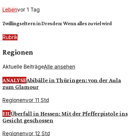
Leben
vor 1 Tag
Zwillingseltern in Dresden: Wenn alles zu viel wird
Rubrik
Regionen
Aktuelle Beiträge
Alle ansehen
ANALYSE
Abibälle in Thüringen: von der Aula
zum Glamour
Regionen
vor 11 Std
EIL
Überfall in Hessen: Mit der Pfefferpistole ins
Gesicht geschossen
Regionen
vor 12 Std