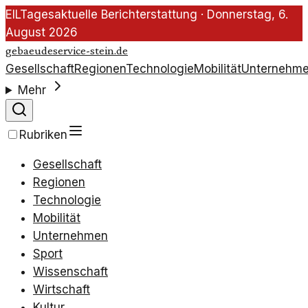
EIL
Tagesaktuelle Berichterstattung ·
Donnerstag, 6.
August 2026
gebaeudeservice-stein.de
Gesellschaft
Regionen
Technologie
Mobilität
Unternehm
Mehr
Rubriken
Gesellschaft
Regionen
Technologie
Mobilität
Unternehmen
Sport
Wissenschaft
Wirtschaft
Kultur